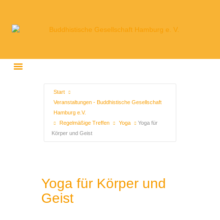
Start
Veranstaltungen - Buddhistische Gesellschaft
Hamburg e.V.
Regelmäßige Treffen
Yoga
Yoga für
Körper und Geist
Yoga für Körper und
Geist