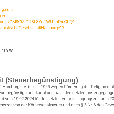
urg.com
g.eu
channel/UCM8GMiGR8L8YnTWLbmDmQhQ/
ddhistischeGesellschaftHamburgeV/
g
1210 58
t (Steuer­begünstigung)
t Hamburg e.V. ist seit 1956 wegen Förderung der Religion (en
teuerbegünstigt) anerkannt und nach dem letzten uns zugegang
 vom 19.02.2024 für den letzten Veranschlagungszeitraum 202
esetzes von der Körperschaftsteuer und nach § 3 Nr. 6 des Ge