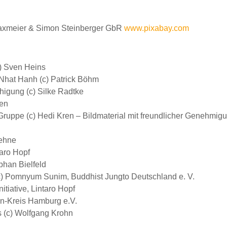
axmeier & Simon Steinberger GbR
www.pixabay.com
c) Sven Heins
 Nhat Hanh (c) Patrick Böhm
higung (c) Silke Radtke
ren
ruppe (c) Hedi Kren – Bildmaterial mit freundlicher Genehmig
aehne
taro Hopf
phan Bielfeld
) Pomnyum Sunim, Buddhist Jungto Deutschland e. V.
itiative, Lintaro Hopf
en-Kreis Hamburg e.V.
 (c) Wolfgang Krohn