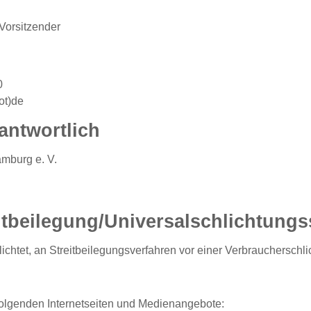
 Vorsitzender
0
ot)de
antwortlich
amburg e. V.
t­beilegung/Universal­schlichtungs­
pflichtet, an Streitbeilegungsverfahren vor einer Verbraucherschl
 folgenden Internetseiten und Medienangebote: